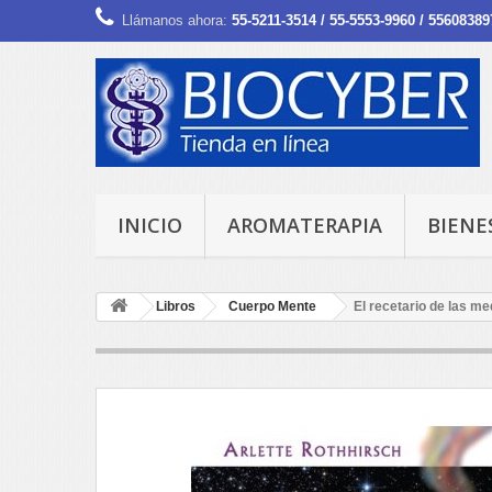
Llámanos ahora:
55-5211-3514 / 55-5553-9960 / 55608389
INICIO
AROMATERAPIA
BIENE
Libros
Cuerpo Mente
El recetario de las me