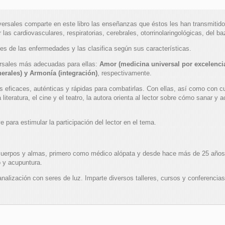
versales comparte en este libro las enseñanzas que éstos les han transmitido
as cardiovasculares, respiratorias, cerebrales, otorrinolaringológicas, del ba
ones de las enfermedades y las clasifica según sus características.
ersales más adecuadas para ellas:
Amor (medicina universal por excelencia)
nerales) y Armonía (integración)
, respectivamente.
es eficaces, auténticas y rápidas para combatirlas. Con ellas, así como con cu
literatura, el cine y el teatro, la autora orienta al lector sobre cómo sanar y
para estimular la participación del lector en el tema.
cuerpos y almas, primero como médico alópata y desde hace más de 25 años 
mo y acupuntura.
lización con seres de luz. Imparte diversos talleres, cursos y conferencias o