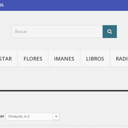
76
STAR
FLORES
IMANES
LIBROS
RADI
S
por
Producto: A-Z