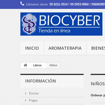
Llámanos ahora:
55-5211-3514 / 55-5553-9960 / 55608389
INICIO
AROMATERAPIA
BIENE
Libros
Niños
INFORMACIÓN
NIÑO
Envíos
Ordenar 
Pagos