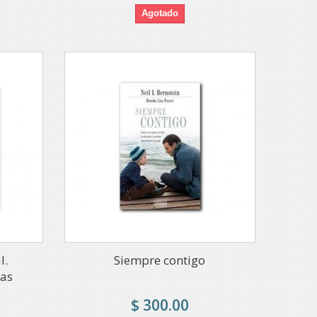
Agotado
l.
Siempre contigo
tas
$ 300.00