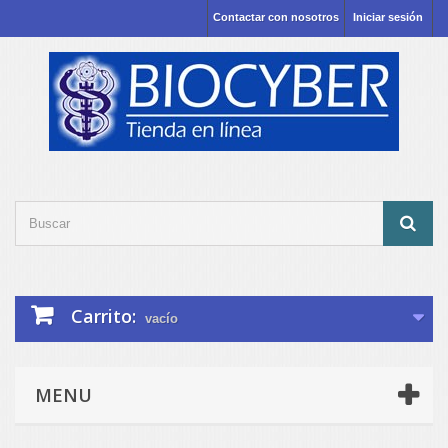
Contactar con nosotros
Iniciar sesión
Carrito:
vacío
MENU