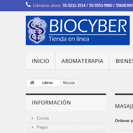
Llámanos ahora:
55-5211-3514 / 55-5553-9960 / 55608389
INICIO
AROMATERAPIA
BIENE
Libros
Masaje
INFORMACIÓN
MASAJ
Envíos
Ordenar 
Pagos