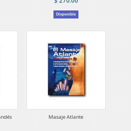
$ 270.00
Disponible
andés
Masaje Atlante