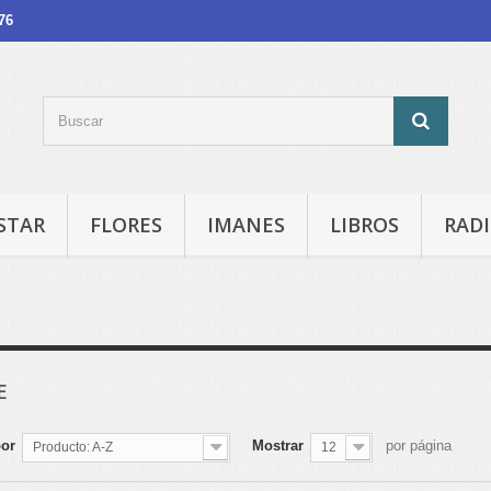
76
STAR
FLORES
IMANES
LIBROS
RADI
E
por
Mostrar
por página
Producto: A-Z
12