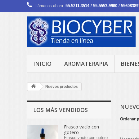
Llámanos ahora:
55-5211-3514 / 55-5553-9960 / 55608389
INICIO
AROMATERAPIA
BIENE
Nuevos productos
NUEVO
LOS MÁS VENDIDOS
Ordenar 
Frasco vacío con
gotero
Frasco vacío con gotero