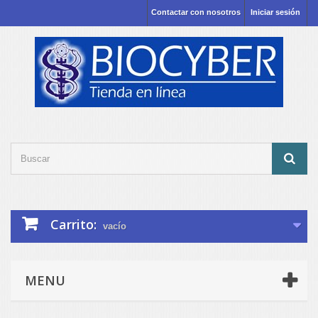
Contactar con nosotros
Iniciar sesión
Carrito:
vacío
MENU