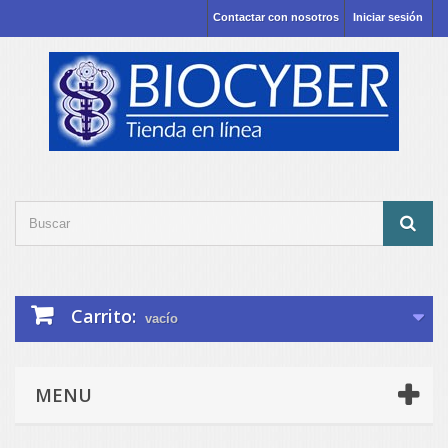
Contactar con nosotros
Iniciar sesión
Carrito:
vacío
MENU