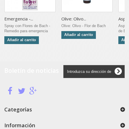
Emergencia -...
Olive: Olivo...
Aspen
Spray con Flores de Bach -
Olive: Olivo - Flor de Bach
Aspen:
Remedio para emergencia
de Ba
Añadir al carrito
Añadir al carrito
Añad
Boletín de noticias
Categorías
Información