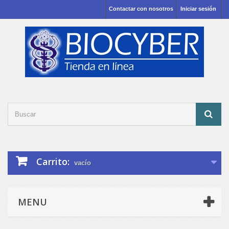
Contactar con nosotros
Iniciar sesión
Carrito:
vacío
MENU