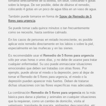
tomarse directamente de la botella, sin diluir, colocando 4 gotas
sobre la lengua. De ser posible, debe de diluirse el remedio,
colocando 4 gotas en un poco de agua tibia en un vaso de agua.
También puede tomarse en forma de
Spray de Remedio de 5
flores para urgencia
.
Se puede tomar cada quince minutos o tan frecuentemente
como se necesite, hasta sentirse calmado.
En los casos de personas en estado inconsciente, es posible
aplicar este remedio directamente en los labios o sobre la piel,
especialmente en las muñecas y en las sienes.
Es recomendable usar el
Remedio de 5 flores para urgencia
sólo por unas horas o unos días, y no debe de usarse para tratar
cualquier enfermedad. Su uso puede enmascarar situaciones
emocionales que deben ser tratadas con otras flores. Por
ejemplo, puede aliviar el miedo o la depresión, pero al dejar de
tomar el Remedio de 5 flores para urgencia, el miedo o la
depresión pueden aparecer más fuertes. Deben de tratarse
dichas situaciones con las flores específicas mas adecuadas.
La combinación
Remedio de 5 flores para urgencia
es la más
básica para darse a plantas y animales en cualquier situaciones
que la requieran, como un cambio de domicilio, visita al
veterinario, trasplante de maceta, ambientes desconocidos, etc.