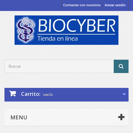
Contactar con nosotros
Iniciar sesión
Carrito:
vacío
MENU