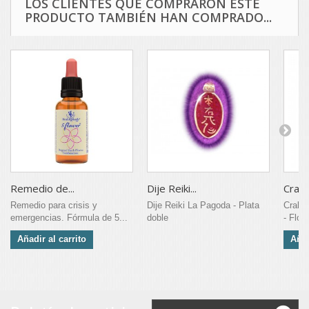
LOS CLIENTES QUE COMPRARON ESTE
PRODUCTO TAMBIÉN HAN COMPRADO...
Remedio de...
Dije Reiki...
Crab a
Remedio para crisis y
Dije Reiki La Pagoda - Plata
Crab a
emergencias. Fórmula de 5...
doble
- Flor
Añadir al carrito
Añad