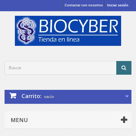
Contactar con nosotros
Iniciar sesión
Carrito:
vacío
MENU