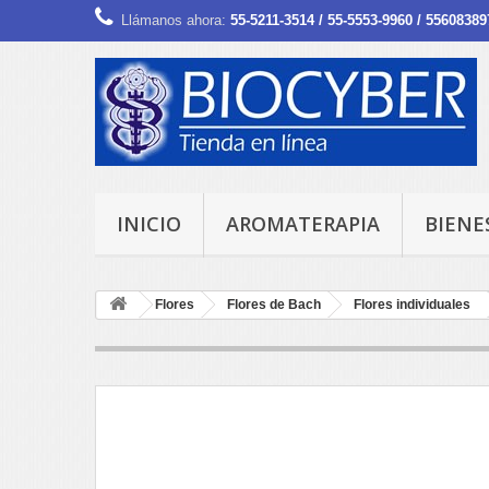
Llámanos ahora:
55-5211-3514 / 55-5553-9960 / 55608389
INICIO
AROMATERAPIA
BIENE
Flores
Flores de Bach
Flores individuales