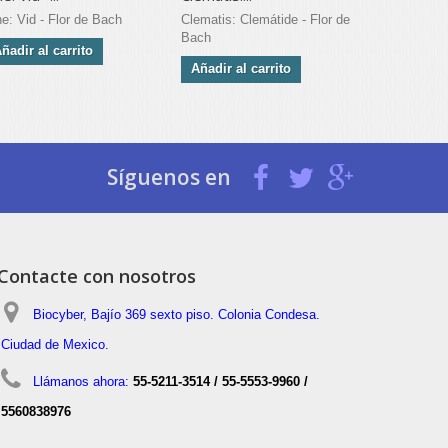
ne: Vid - Flor de Bach
Clematis: Clemátide - Flor de
Rock water:
Bach
Flor de Bac
ñadir al carrito
Añadir al carrito
Añadir al 
Síguenos en
Contacte con nosotros
Biocyber, Bajío 369 sexto piso. Colonia Condesa.
Ciudad de Mexico.
Llámanos ahora:
55-5211-3514 / 55-5553-9960 /
5560838976