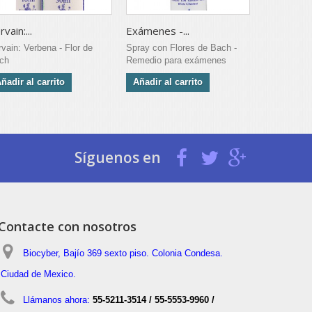
rvain:...
Exámenes -...
Honeysuckl
rvain: Verbena - Flor de
Spray con Flores de Bach -
Honeysuckl
ch
Remedio para exámenes
Flor de Bac
ñadir al carrito
Añadir al carrito
Añadir al 
Síguenos en
Contacte con nosotros
Biocyber, Bajío 369 sexto piso. Colonia Condesa.
Ciudad de Mexico.
Llámanos ahora:
55-5211-3514 / 55-5553-9960 /