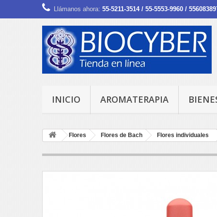
Llámanos ahora:
55-5211-3514 / 55-5553-9960 / 55608389
INICIO
AROMATERAPIA
BIENE
Flores
Flores de Bach
Flores individuales