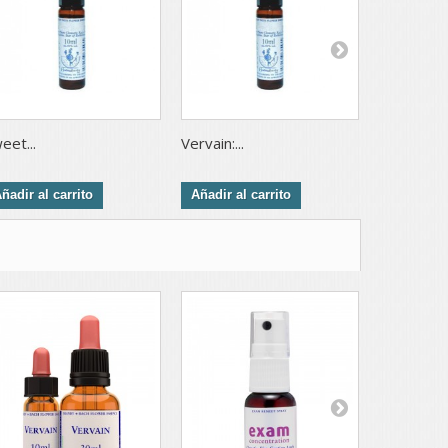
eet...
Vervain:...
Vine: Vid -.
ñadir al carrito
Añadir al carrito
Añadir al 