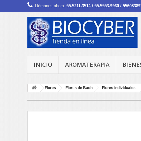
Llámanos ahora:
55-5211-3514 / 55-5553-9960 / 55608389
INICIO
AROMATERAPIA
BIENE
Flores
Flores de Bach
Flores individuales