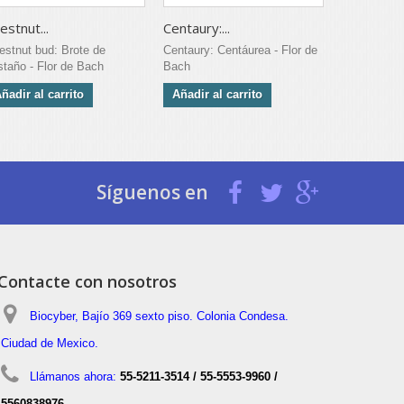
estnut...
Centaury:...
Larch:...
estnut bud: Brote de
Centaury: Centáurea - Flor de
Larch: Aler
staño - Flor de Bach
Bach
Añadir al 
ñadir al carrito
Añadir al carrito
Síguenos en
Contacte con nosotros
Biocyber, Bajío 369 sexto piso. Colonia Condesa.
Ciudad de Mexico.
Llámanos ahora:
55-5211-3514 / 55-5553-9960 /
5560838976