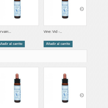
rvain:...
Vine: Vid -...
Walnut:...
ñadir al carrito
Añadir al carrito
Añadir al 