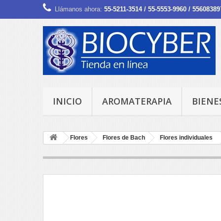
Llámanos ahora:
55-5211-3514 / 55-5553-9960 / 55608389
INICIO
AROMATERAPIA
BIENE
Flores
Flores de Bach
Flores individuales