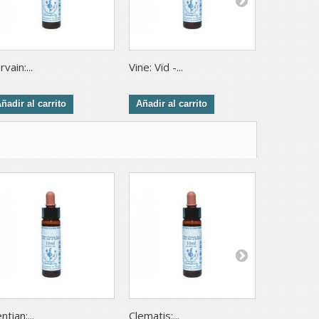
rvain:...
Vine: Vid -...
Walnut:...
ñadir al carrito
Añadir al carrito
Añadir al 
ntian:...
Clematis:...
Olive: Olivo