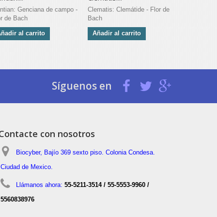
ntian: Genciana de campo -
Clematis: Clemátide - Flor de
Olive: Olivo
or de Bach
Bach
Añadir al 
ñadir al carrito
Añadir al carrito
Síguenos en
Contacte con nosotros
Biocyber, Bajío 369 sexto piso. Colonia Condesa.
Ciudad de Mexico.
Llámanos ahora:
55-5211-3514 / 55-5553-9960 /
5560838976