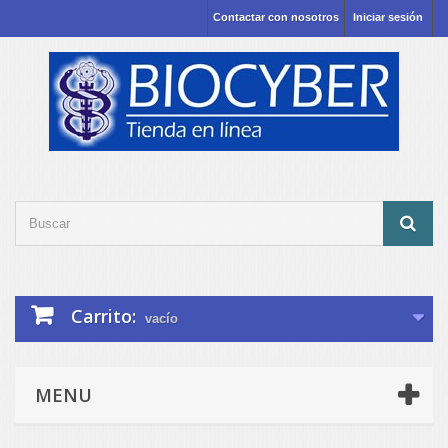
Contactar con nosotros
Iniciar sesión
Carrito:
vacío
MENU