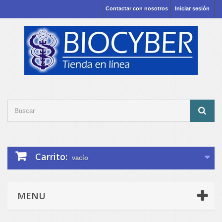
Contactar con nosotros
Iniciar sesión
Carrito:
vacío
MENU