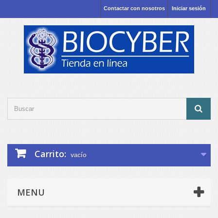
Contactar con nosotros
Iniciar sesión
Carrito:
vacío
MENU