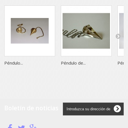
Péndulo...
Péndulo de...
Péndu
Boletín de noticias