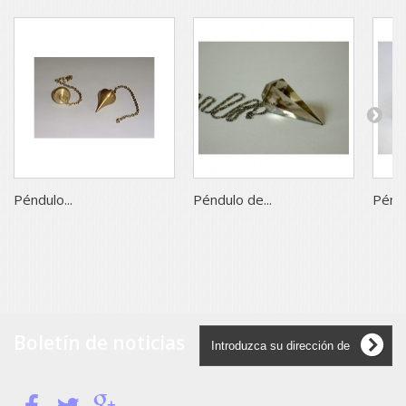
Péndulo...
Péndulo de...
Péndu
Boletín de noticias