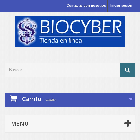
Contactar con nosotros
Iniciar sesión
Carrito:
vacío
MENU