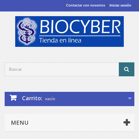
Contactar con nosotros
Iniciar sesión
Carrito:
vacío
MENU