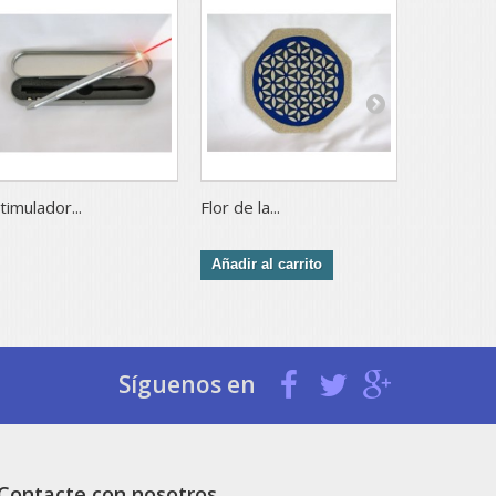
timulador...
Flor de la...
Sal del...
Añadir al carrito
Añadir al 
Síguenos en
Contacte con nosotros