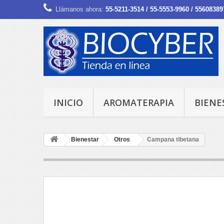
Llámanos ahora:
55-5211-3514 / 55-5553-9960 / 55608389
INICIO
AROMATERAPIA
BIENE
Bienestar
Otros
Campana tibetana