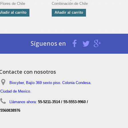
 Flores de Chile
Combinación de Chile
del Desierto
ñadir al carrito
Añadir al carrito
Añadir al 
Síguenos en
Contacte con nosotros
Biocyber, Bajío 369 sexto piso. Colonia Condesa.
Ciudad de Mexico.
Llámanos ahora:
55-5211-3514 / 55-5553-9960 /
5560838976