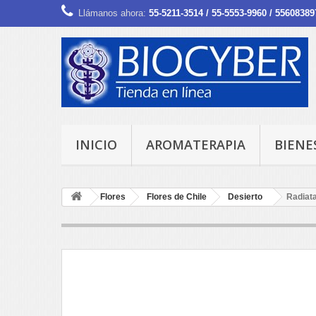
Llámanos ahora:
55-5211-3514 / 55-5553-9960 / 55608389
INICIO
AROMATERAPIA
BIENE
Flores
Flores de Chile
Desierto
Radiata