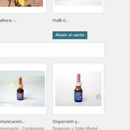
añuca -...
Huilli o...
Rosita...
Añadir al carrito
Añadir al 
municación...
Dispersión y...
Añañuca Ro
municación - Combinación
Dispersión y Orden Mental -
Añañuca Roj