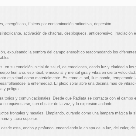
s, energéticos, físicos por contaminación radiactiva, depresión.
intoxicante, activación de chacras, desbloqueos, antidepresivo, irradiación e
ación, expulsando la sombra del campo energético reacomodando los diferentes
ables.
, en su condición inicial de salud, de emociones, dando luz y claridad a los
erpo humano, espiritual, emocional y mental gira y vibra en cierta velocida
spiritual como materialmente. Es como el sol, iluminando, temperando las
desarrollándose la enfermedad. El plexo solar abre una décima más de vibració
a y peligro.
ira torios y comunicacionales. Desde que Radiata se contacta con el campo e
a no equivocarse, con el calor de la voz, y la expresión andante.
uctos frontales y nasales. Limpiando, curando como una lámpara mágica la si
 nariz y labio superior.
ra desde esta, ancho y profundo, encendiendo la chispa de la luz, del calor, de