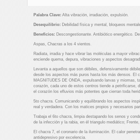
Palabra Clave:
Alta vibración, irradiación, expulsión.
Desequilibrio:
Debilidad física y mental, bloqueos mentale
Beneficios:
Descongestionante. Antibiótico energético. Des
Aspas, Chacras a los 4 vientos.
Radiata, irradia y hace vibrar las moléculas a mayor vibr
enciende quema, depura, vibraciones y aspectos desagrad
Levanta a aquellos que son débiles, defensivamente débiles
desde los aspectos más puros hasta los más densos. El cu
MAGNITUDES DE ONDA, expulsando larvas y miomas, tanto e
corazón, cada uno de estos centros tiende a petrificarse, 
el corazón los efluvios más potentes que cierran toda herid
5to chacra. Comunicando y equilibrando los aspectos insp
real y verdadera. Con los matices propios y necesarios par
Trabaja el 6to chacra, limpia destapando los senos y cond
de la infección y la rabia, en él triangulo mediático; Frente,
El chacra 7, el coronario de la iluminación. El calor penet
antidepresivo por excelencia.