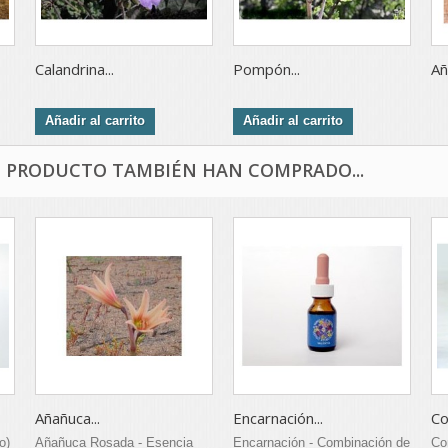
Calandrina...
Pompón...
Añ
Añadir al carrito
Añadir al carrito
E PRODUCTO TAMBIÉN HAN COMPRADO...
Añañuca...
Encarnación...
Co
o)
Añañuca Rosada - Esencia
Encarnación - Combinación de
Co